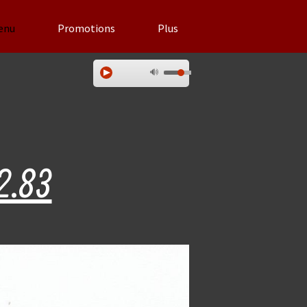
enu
Promotions
Plus
2.83