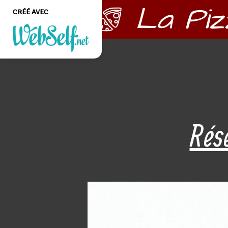
La Piz
CRÉÉ AVEC
Créer un site web de
qualité professionnelle
et personnalisable sans
aucune connaissance en
programmation
COMMENCEZ
Rés