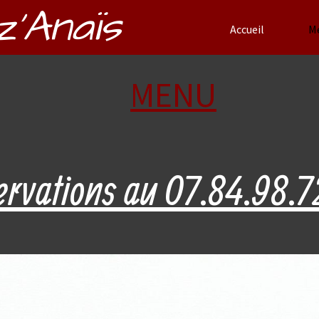
z'Anaïs
Accueil
M
MENU
ervations au 07.84.98.7